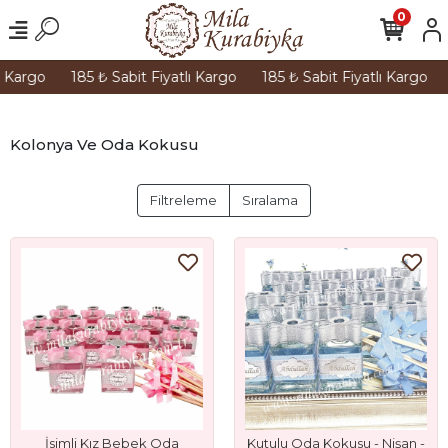
0
Kargo
185 ₺ Sabit Fiyatlı Kargo
185 ₺ Sabit Fiyatlı Kargo
18
Kolonya Ve Oda Kokusu
Filtreleme
Sıralama
İsimli Kız Bebek Oda
Kutulu Oda Kokusu - Nişan -