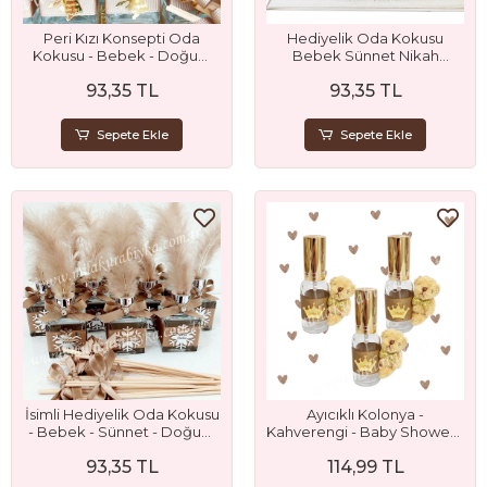
Peri Kızı Konsepti Oda
Hediyelik Oda Kokusu
Kokusu - Bebek - Doğum
Bebek Sünnet Nikah
Günü ve Mevlüt Hediyesi
Hediyesi
93,35 TL
93,35 TL
Sepete Ekle
Sepete Ekle
İsimli Hediyelik Oda Kokusu
Ayıcıklı Kolonya -
- Bebek - Sünnet - Doğum
Kahverengi - Baby Shower -
Günü - Söz - Nişan ve Nikah
Bebek - Doğum Günü -
93,35 TL
114,99 TL
Hediyeliği
Sünnet ve Mevlit Hediyesi