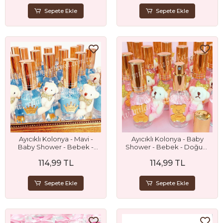
Sepete Ekle
Sepete Ekle
Ayıcıklı Kolonya - Mavi -
Ayıcıklı Kolonya - Baby
Baby Shower - Bebek -
Shower - Bebek - Doğum
Doğum Günü - Sünnet ve
Günü ve Mevlit Hediyesi
114,99 TL
114,99 TL
Mevlit Hediyesi
Sepete Ekle
Sepete Ekle