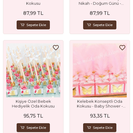
Kokusu
Nikah - Doğum Günü -
Bebek ve Mevlüt Hediyeliği
87,99 TL
87,99 TL
Sepete Ekle
Sepete Ekle
Kişiye Özel Bebek
Kelebek Konseptli Oda
Hediyelik Oda Kokusu
Kokusu - Baby Shower -
Bebek - 1 - Yaş - Doğum
95,75 TL
93,35 TL
Günü ve Mevlüt Hediyesi
Sepete Ekle
Sepete Ekle