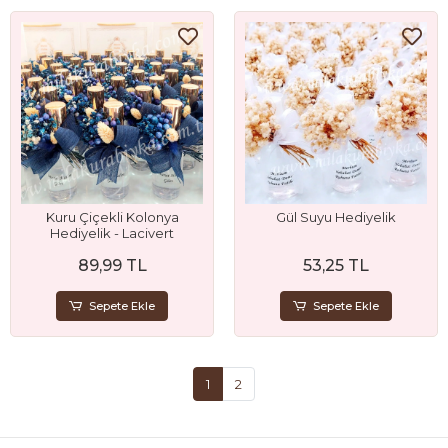
Kuru Çiçekli Kolonya
Gül Suyu Hediyelik
Hediyelik - Lacivert
89,99 TL
53,25 TL
Sepete Ekle
Sepete Ekle
1
2