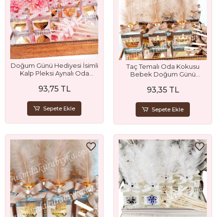
Doğum Günü Hediyesi İsimli
Taç Temalı Oda Kokusu
Kalp Pleksi Aynalı Oda
Bebek Doğum Günü
Kokusu - Şeffaf Kutulu
Sünnet Mevlüt Hediyesi
93,75 TL
93,35 TL
Sepete Ekle
Sepete Ekle