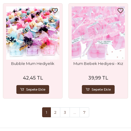
Bubble Mum Hediyelik
Mum Bebek Hediyesi - Kız
42,45 TL
39,99 TL
Sepete Ekle
Sepete Ekle
1
2
3
...
7