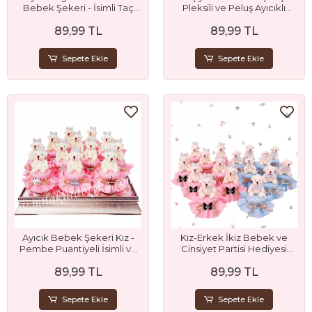
Bebek Şekeri - İsimli Taç
Pleksili ve Peluş Ayıcıklı
Pleksili ve Badem Şekerli
Doğum Günü Bebek Şekeri
89,99 TL
89,99 TL
Hediyelik
Kavanozu
Sepete Ekle
Sepete Ekle
Ayıcık Bebek Şekeri Kız -
Kız-Erkek İkiz Bebek ve
Pembe Puantiyeli İsimli ve
Cinsiyet Partisi Hediyesi
Badem Şekerli
Ayıcık Bebek Şekeri -
89,99 TL
89,99 TL
Pembe - Mavi Kumaş
Süslemeli
Sepete Ekle
Sepete Ekle