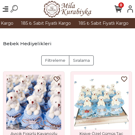
0
Kargo
185 ₺ Sabit Fiyatlı Kargo
185 ₺ Sabit Fiyatlı Kargo
1
Bebek Hediyelikleri
Filtreleme
Sıralama
Ayıcık Figürlü Kavanozlu
Kişiye Özel Gümüş Taç