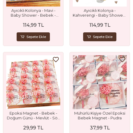
Ayıcıklı Kolonya - Mavi -
Ayıcıklı Kolonya -
Baby Shower - Bebek -
Kahverengi - Baby Shower -
Doğum Günü - Sünnet ve
Bebek - Doğum Günü -
114,99 TL
114,99 TL
Mevlit Hediyesi
Sünnet ve Mevlit Hediyesi
Sepete Ekle
Sepete Ekle
Epoksi Magnet - Bebek -
Mühürlü Kişiye Özel Epoksi
Doğum Günü - Mevlüt - Söz
Bebek Magnet - Pudra
- Nişan ve Nikah Hediyeliği
29,99 TL
37,99 TL