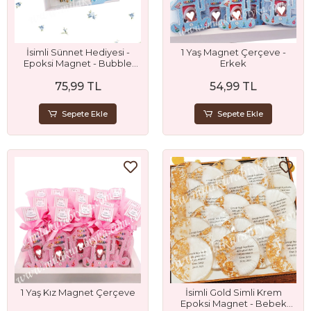
İsimli Sünnet Hediyesi -
1 Yaş Magnet Çerçeve -
Epoksi Magnet - Bubble
Erkek
Mum ve Çikolata Seti
75,99 TL
54,99 TL
Sepete Ekle
Sepete Ekle
1 Yaş Kız Magnet Çerçeve
İsimli Gold Simli Krem
Epoksi Magnet - Bebek