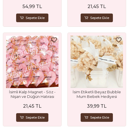
Mevlidi ve Sünnet
54,99 TL
21,45 TL
Hediyeliği
Sepete Ekle
Sepete Ekle
İsimli Kalp Magnet - Söz -
İsim Etiketli Beyaz Bubble
Nişan ve Düğün Hatırası
Mum Bebek Hediyesi
21,45 TL
39,99 TL
Sepete Ekle
Sepete Ekle