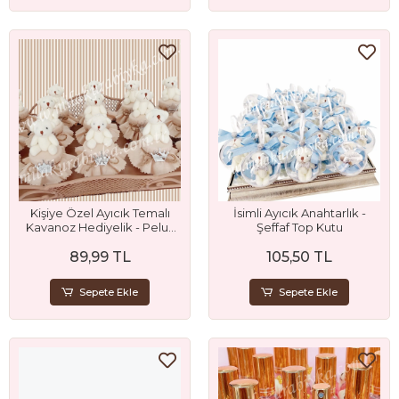
Kişiye Özel Ayıcık Temalı
İsimli Ayıcık Anahtarlık -
Kavanoz Hediyelik - Peluş
Şeffaf Top Kutu
Ayıcık Detaylı ve Gümüş Taç
89,99 TL
105,50 TL
Pleksi İsimli
Sepete Ekle
Sepete Ekle