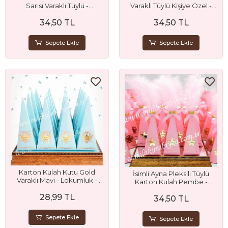
Sarısı Varaklı Tüylü -
Varaklı Tüylü Kişiye Özel -
Lokumluk - Şeker Kutusu -
Lokumluk - Şeker Kutusu -
34,50 TL
34,50 TL
Mevlüt Şekeri - Boş
Mevlüt Şekeri - Boş
Sepete Ekle
Sepete Ekle
Karton Külah Kutu Gold
İsimli Ayna Pleksili Tüylü
Varaklı Mavi - Lokumluk -
Karton Külah Pembe -
Şeker Kutusu - Mevlüt
Mevlüt Şekeri - Lokum -
28,99 TL
Şekeri - Boş
34,50 TL
Şeker Kutusu
Sepete Ekle
Sepete Ekle