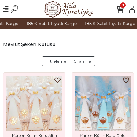
0
tlı Kargo
185 ₺ Sabit Fiyatlı Kargo
185 ₺ Sabit Fiyatlı Kargo
Mevlüt Şekeri Kutusu
Filtreleme
Sıralama
Karton Külah Kutu Altın
Karton Külah Kutu Gold