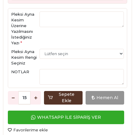
Pleksi Ayna
Kesim
Üzerine
Yazılmasını
İstediğiniz
Yazı
*
Pleksi Ayna
Kesim Rengi
Seçiniz
NOTLAR
Sepete
Hemen Al
Ekle
WHATSAPP İLE SİPARİŞ VER
Favorilerime ekle