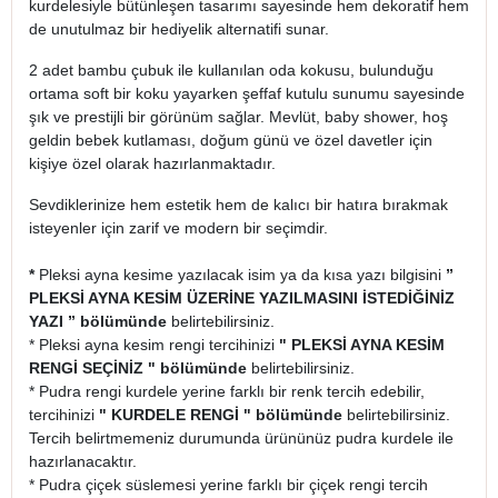
kurdelesiyle bütünleşen tasarımı sayesinde hem dekoratif hem
de unutulmaz bir hediyelik alternatifi sunar.
2 adet bambu çubuk ile kullanılan oda kokusu, bulunduğu
ortama soft bir koku yayarken şeffaf kutulu sunumu sayesinde
şık ve prestijli bir görünüm sağlar. Mevlüt, baby shower, hoş
geldin bebek kutlaması, doğum günü ve özel davetler için
kişiye özel olarak hazırlanmaktadır.
Sevdiklerinize hem estetik hem de kalıcı bir hatıra bırakmak
isteyenler için zarif ve modern bir seçimdir.
*
Pleksi ayna kesime yazılacak isim ya da kısa yazı bilgisini
”
PLEKSİ AYNA KESİM ÜZERİNE YAZILMASINI İSTEDİĞİNİZ
YAZI ” bölümünde
belirtebilirsiniz.
* Pleksi ayna kesim rengi tercihinizi
" PLEKSİ AYNA KESİM
RENGİ SEÇİNİZ " bölümünde
belirtebilirsiniz.
* Pudra rengi kurdele yerine farklı bir renk tercih edebilir,
tercihinizi
" KURDELE RENGİ " bölümünde
belirtebilirsiniz.
Tercih belirtmemeniz durumunda ürününüz pudra kurdele ile
hazırlanacaktır.
* Pudra çiçek süslemesi yerine farklı bir çiçek rengi tercih