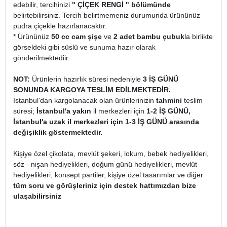
edebilir, tercihinizi
" ÇİÇEK RENGİ " bölümünde
belirtebilirsiniz. Tercih belirtmemeniz durumunda ürününüz
pudra çiçekle hazırlanacaktır.
* Ürününüz
50 cc cam şişe
ve
2 adet bambu çubuk
la birlikte
görseldeki gibi süslü ve sunuma hazır olarak
gönderilmektediir.
NOT:
Ürünlerin hazırlık süresi nedeniyle
3 İŞ GÜNÜ
SONUNDA KARGOYA TESLİM EDİLMEKTEDİR.
İstanbul'dan kargolanacak olan ürünlerinizin
tahmini
teslim
süresi;
İstanbul'a yakın
il merkezleri için
1-2 İŞ GÜNÜ,
İstanbul'a uzak il merkezleri için 1-3 İŞ GÜNÜ arasında
değişiklik göstermektedir.
Kişiye özel çikolata, mevlüt şekeri, lokum, bebek hediyelikleri,
söz - nişan hediyelikleri, doğum günü hediyelikleri, mevlüt
hediyelikleri, konsept partiler, kişiye özel tasarımlar ve diğer
tüm soru ve görüşleriniz için destek hattımızdan bize
ulaşabilirsiniz