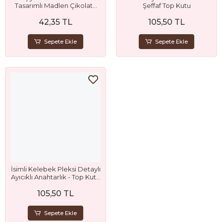
Tasarımlı Madlen Çikolata
Şeffaf Top Kutu
ve İnci Yıldız Anahtarlık Seti
42,35 TL
105,50 TL
- Söz - Nişan - Nikah ve
Düğün Hediyelik
Sepete Ekle
Sepete Ekle
İsimli Kelebek Pleksi Detaylı
Ayıcıklı Anahtarlık - Top Kutu
Hediyelik
105,50 TL
Sepete Ekle