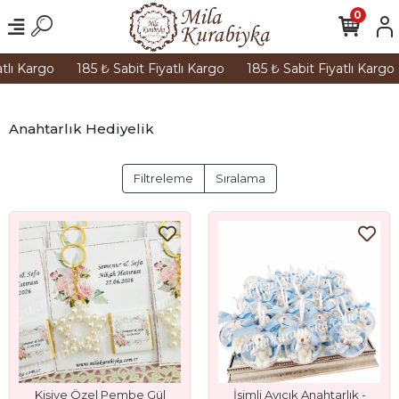
0
tlı Kargo
185 ₺ Sabit Fiyatlı Kargo
185 ₺ Sabit Fiyatlı Kargo
Anahtarlık Hediyelik
Filtreleme
Sıralama
Kişiye Özel Pembe Gül
İsimli Ayıcık Anahtarlık -