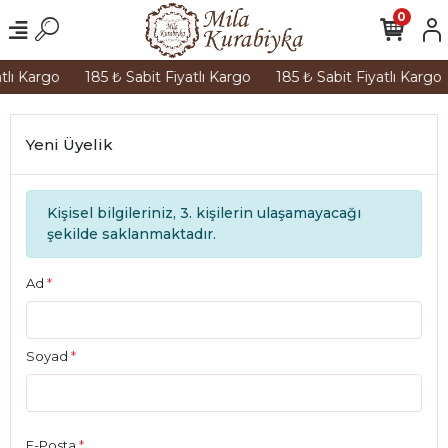
0
tlı Kargo
185 ₺ Sabit Fiyatlı Kargo
185 ₺ Sabit Fiyatlı Kargo
Yeni Üyelik
Kişisel bilgileriniz, 3. kişilerin ulaşamayacağı
şekilde saklanmaktadır.
Ad
*
Soyad
*
E-Posta
*