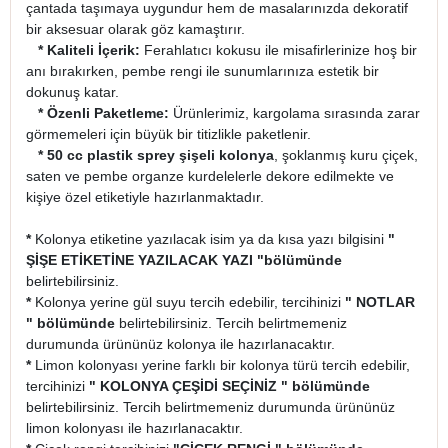
çantada taşımaya uygundur hem de masalarınızda dekoratif
bir aksesuar olarak göz kamaştırır.
* Kaliteli İçerik:
Ferahlatıcı kokusu ile misafirlerinize hoş bir
anı bırakırken, pembe rengi ile sunumlarınıza estetik bir
dokunuş katar.
* Özenli Paketleme:
Ürünlerimiz, kargolama sırasında zarar
görmemeleri için büyük bir titizlikle paketlenir.
* 50 cc plastik sprey şişeli kolonya
, şoklanmış kuru çiçek,
saten ve pembe organze kurdelelerle dekore edilmekte ve
kişiye özel etiketiyle hazırlanmaktadır.
*
Kolonya etiketine yazılacak isim ya da kısa yazı bilgisini
"
ŞİŞE ETİKETİNE YAZILACAK YAZI "
bölümünde
belirtebilirsiniz.
*
Kolonya yerine gül suyu tercih edebilir, tercihinizi
" NOTLAR
" bölümünde
belirtebilirsiniz. Tercih belirtmemeniz
durumunda ürününüz kolonya ile hazırlanacaktır.
*
Limon kolonyası yerine farklı bir kolonya türü tercih edebilir,
tercihinizi
" KOLONYA ÇEŞİDİ SEÇİNİZ " bölümünde
belirtebilirsiniz. Tercih belirtmemeniz durumunda ürününüz
limon kolonyası ile hazırlanacaktır.