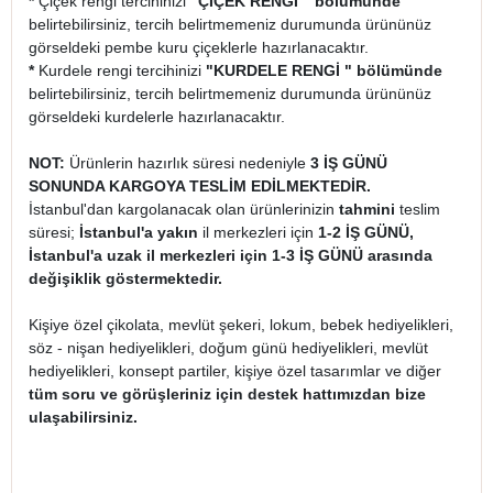
*
Çiçek rengi tercihinizi
"ÇİÇEK RENGİ " bölümünde
belirtebilirsiniz, tercih belirtmemeniz durumunda ürününüz
görseldeki pembe kuru çiçeklerle hazırlanacaktır.
*
Kurdele rengi tercihinizi
"
KURDELE RENGİ " bölümünde
belirtebilirsiniz, tercih belirtmemeniz durumunda ürününüz
görseldeki kurdelerle hazırlanacaktır.
NOT:
Ürünlerin hazırlık süresi nedeniyle
3 İŞ GÜNÜ
SONUNDA KARGOYA TESLİM EDİLMEKTEDİR.
İstanbul'dan kargolanacak olan ürünlerinizin
tahmini
teslim
süresi;
İstanbul'a yakın
il merkezleri için
1-2 İŞ GÜNÜ,
İstanbul'a uzak il merkezleri için 1-3 İŞ GÜNÜ arasında
değişiklik göstermektedir.
Kişiye özel çikolata, mevlüt şekeri, lokum, bebek hediyelikleri,
söz - nişan hediyelikleri, doğum günü hediyelikleri, mevlüt
hediyelikleri, konsept partiler, kişiye özel tasarımlar ve diğer
tüm soru ve görüşleriniz için destek hattımızdan bize
ulaşabilirsiniz.