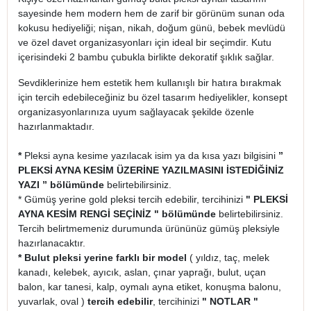
sayesinde hem modern hem de zarif bir görünüm sunan oda
kokusu hediyeliği; nişan, nikah, doğum günü, bebek mevlüdü
ve özel davet organizasyonları için ideal bir seçimdir. Kutu
içerisindeki 2 bambu çubukla birlikte dekoratif şıklık sağlar.
Sevdiklerinize hem estetik hem kullanışlı bir hatıra bırakmak
için tercih edebileceğiniz bu özel tasarım hediyelikler, konsept
organizasyonlarınıza uyum sağlayacak şekilde özenle
hazırlanmaktadır.
*
Pleksi ayna kesime yazılacak isim ya da kısa yazı bilgisini
”
PLEKSİ AYNA KESİM ÜZERİNE YAZILMASINI İSTEDİĞİNİZ
YAZI ” bölümünde
belirtebilirsiniz.
* Gümüş yerine gold pleksi tercih edebilir, tercihinizi
" PLEKSİ
AYNA KESİM RENGİ SEÇİNİZ " bölümünde
belirtebilirsiniz.
Tercih belirtmemeniz durumunda ürününüz gümüş pleksiyle
hazırlanacaktır.
* Bulut pleksi yerine farklı bir model
( yıldız, taç, melek
kanadı, kelebek, ayıcık, aslan, çınar yaprağı, bulut, uçan
balon, kar tanesi, kalp, oymalı ayna etiket, konuşma balonu,
yuvarlak, oval )
tercih edebilir
, tercihinizi
" NOTLAR "