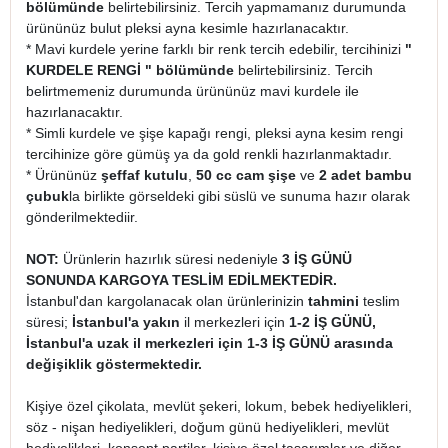
bölümünde
belirtebilirsiniz. Tercih yapmamanız durumunda
ürününüz bulut pleksi ayna kesimle hazırlanacaktır.
* Mavi kurdele yerine farklı bir renk tercih edebilir, tercihinizi
"
KURDELE RENGİ " bölümünde
belirtebilirsiniz. Tercih
belirtmemeniz durumunda ürününüz mavi kurdele ile
hazırlanacaktır.
* Simli kurdele ve şişe kapağı rengi, pleksi ayna kesim rengi
tercihinize göre gümüş ya da gold renkli hazırlanmaktadır.
* Ürününüz
şeffaf kutulu
,
50 cc cam şişe
ve
2 adet bambu
çubuk
la birlikte görseldeki gibi süslü ve sunuma hazır olarak
gönderilmektediir.
NOT:
Ürünlerin hazırlık süresi nedeniyle
3 İŞ GÜNÜ
SONUNDA KARGOYA TESLİM EDİLMEKTEDİR.
İstanbul'dan kargolanacak olan ürünlerinizin
tahmini
teslim
süresi;
İstanbul'a yakın
il merkezleri için
1-2 İŞ GÜNÜ,
İstanbul'a uzak il merkezleri için 1-3 İŞ GÜNÜ arasında
değişiklik göstermektedir.
Kişiye özel çikolata, mevlüt şekeri, lokum, bebek hediyelikleri,
söz - nişan hediyelikleri, doğum günü hediyelikleri, mevlüt