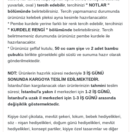
yuvarlak, oval )
tercih edebilir
, tercihinizi
" NOTLAR "
bölümünde
belirtebilirsiniz. Tercih yapmamanız durumunda
ürününüz kelebek pleksi ayna kesimle hazırlanacaktır.
* Pembe kurdele yerine farklı bir renk tercih edebilir, tercihinizi
" KURDELE RENGİ " bölümünde
belirtebilirsiniz. Tercih
belirtmemeniz durumunda ürününüz pembe kurdele ile
hazırlanacaktır.
* Ürününüz şeffaf kutulu,
50 cc cam şişe
ve
2 adet bambu
çubuk
la birlikte görseldeki gibi süslü ve sunuma hazır olarak
gönderilmektediir.
NOT:
Ürünlerin hazırlık süresi nedeniyle
3 İŞ GÜNÜ
SONUNDA KARGOYA TESLİM EDİLMEKTEDİR.
İstanbul'dan kargolanacak olan ürünlerinizin
tahmini
teslim
süresi;
İstanbul'a yakın
il merkezleri için
1-2 İŞ GÜNÜ,
İstanbul'a uzak il merkezleri için 1-3 İŞ GÜNÜ arasında
değişiklik göstermektedir.
Kişiye özel çikolata, mevlüt şekeri, lokum, bebek hediyelikleri,
söz - nişan hediyelikleri, doğum günü hediyelikleri, mevlüt
hediyelikleri, konsept partiler, kişiye özel tasarımlar ve diğer