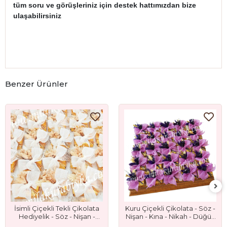
tüm soru ve görüşleriniz için destek hattımızdan bize
ulaşabilirsiniz
Benzer Ürünler
İsimli Çiçekli Tekli Çikolata
Kuru Çiçekli Çikolata - Söz -
Hediyelik - Söz - Nişan -
Nişan - Kına - Nikah - Düğün
Nikah ve Düğün Hediyeliği
- Bebek - Sünnet ve Mevlüt