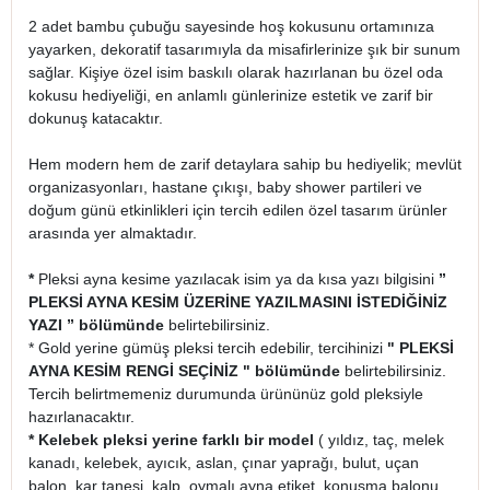
2 adet bambu çubuğu sayesinde hoş kokusunu ortamınıza
yayarken, dekoratif tasarımıyla da misafirlerinize şık bir sunum
sağlar. Kişiye özel isim baskılı olarak hazırlanan bu özel oda
kokusu hediyeliği, en anlamlı günlerinize estetik ve zarif bir
dokunuş katacaktır.
Hem modern hem de zarif detaylara sahip bu hediyelik; mevlüt
organizasyonları, hastane çıkışı, baby shower partileri ve
doğum günü etkinlikleri için tercih edilen özel tasarım ürünler
arasında yer almaktadır.
*
Pleksi ayna kesime yazılacak isim ya da kısa yazı bilgisini
”
PLEKSİ AYNA KESİM ÜZERİNE YAZILMASINI İSTEDİĞİNİZ
YAZI ” bölümünde
belirtebilirsiniz.
* Gold yerine gümüş pleksi tercih edebilir, tercihinizi
" PLEKSİ
AYNA KESİM RENGİ SEÇİNİZ " bölümünde
belirtebilirsiniz.
Tercih belirtmemeniz durumunda ürününüz gold pleksiyle
hazırlanacaktır.
* Kelebek pleksi yerine farklı bir model
( yıldız, taç, melek
kanadı, kelebek, ayıcık, aslan, çınar yaprağı, bulut, uçan
balon, kar tanesi, kalp, oymalı ayna etiket, konuşma balonu,