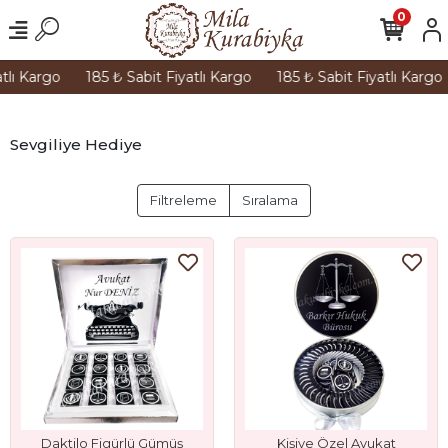
0
tlı Kargo
185 ₺ Sabit Fiyatlı Kargo
185 ₺ Sabit Fiyatlı Kargo
Sevgiliye Hediye
Filtreleme
Sıralama
Daktilo Figürlü Gümüş
Kişiye Özel Avukat