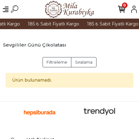
0
atlı Kargo
185 ₺ Sabit Fiyatlı Kargo
185 ₺ Sabit Fiyatlı Kargo
Sevgililer Günü Çikolatası
Filtreleme
Sıralama
Ürün bulunamadı.