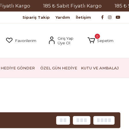
lı Kargo
185 ₺ Sabit Fiyatlı Kargo
185 ₺ Sabit
Sipariş Takip
Yardım
İletişim
0
Giriş Yap
Favorilerim
Sepetim
Üye Ol
HEDİYE GÖNDER
ÖZEL GÜN HEDİYE
KUTU VE AMBALAJ