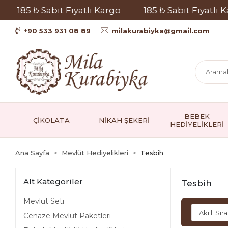
85 ₺ Sabit Fiyatlı Kargo
185 ₺ Sabit Fiyatlı Kargo
+90 533 931 08 89
milakurabiyka@gmail.com
BEBEK
ÇİKOLATA
NİKAH ŞEKERİ
HEDİYELİKLERİ
Ana Sayfa
Mevlüt Hediyelikleri
Tesbih
Alt Kategoriler
Tesbih
Mevlüt Seti
Cenaze Mevlüt Paketleri