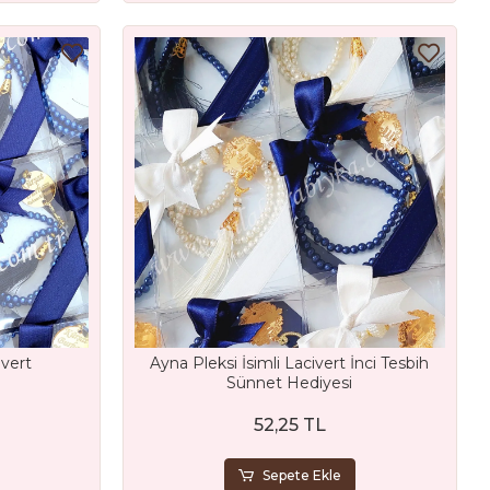
ivert
Ayna Pleksi İsimli Lacivert İnci Tesbih
Sünnet Hediyesi
52,25 TL
Sepete Ekle