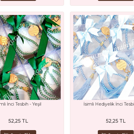
imli İnci Tesbih - Yeşil
İsimli Hediyelik İnci Tes
52,25 TL
52,25 TL