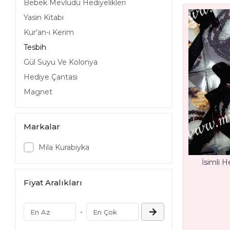
Bebek Mevlüdü Hediyelikleri
Yasin Kitabı
Kur'an-ı Kerim
Tesbih
Gül Suyu Ve Kolonya
Hediye Çantası
Magnet
Markalar
Mila Kurabiyka
İsimli H
Fiyat Aralıkları
-