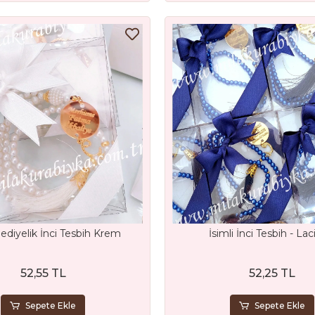
Hediyelik İnci Tesbih Krem
İsimli İnci Tesbih - Lac
52,55 TL
52,25 TL
Sepete Ekle
Sepete Ekle