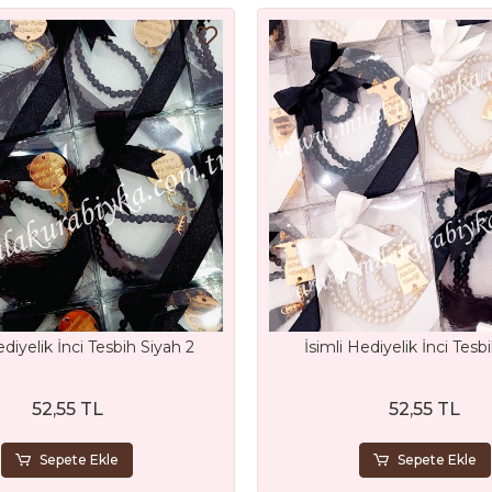
ediyelik İnci Tesbih Siyah 2
İsimli Hediyelik İnci Tesb
52,55 TL
52,55 TL
Sepete Ekle
Sepete Ekle