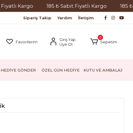
atlı Kargo
185 ₺ Sabit Fiyatlı Kargo
185 ₺ Sab
Sipariş Takip
Yardım
İletişim
0
Giriş Yap
Favorilerim
Sepetim
Üye Ol
HEDİYE GÖNDER
ÖZEL GÜN HEDİYE
KUTU VE AMBALAJ
ik