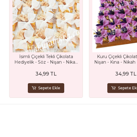
İsimli Çiçekli Tekli Çikolata
Kuru Çiçekli Çikolat
Hediyelik - Söz - Nişan - Nikah
Nişan - Kına - Nikah
ve Düğün Hediyeliği
Bebek - Sünnet v
Hediyesi
34,99 TL
34,99 TL
Sepete Ekle
Sepete Ek