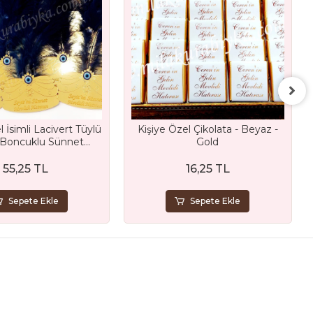
l İsimli Lacivert Tüylü
Kişiye Özel Çikolata - Beyaz -
 Boncuklu Sünnet
Gold
 Gold Ayna Magnet
Hediyelik
55,25 TL
16,25 TL
Sepete Ekle
Sepete Ekle