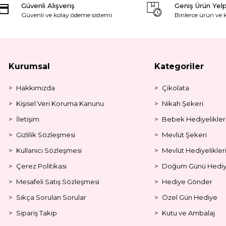
Güvenli Alışveriş
Geniş Ürün Yel
Güvenli ve kolay ödeme sistemi
Binlerce ürün ve
Kurumsal
Kategoriler
Hakkımızda
Çikolata
Kişisel Veri Koruma Kanunu
Nikah Şekeri
İletişim
Bebek Hediyelikler
Gizlilik Sözleşmesi
Mevlüt Şekeri
Kullanıcı Sözleşmesi
Mevlüt Hediyelikler
Çerez Politikası
Doğum Günü Hediye
Mesafeli Satış Sözleşmesi
Hediye Gönder
Sıkça Sorulan Sorular
Özel Gün Hediye
Sipariş Takip
Kutu ve Ambalaj