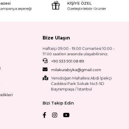
pazesi
KİŞİYE ÖZEL
 kampanya seçeneği
Özelleştirilebilir Ürünler
Bize Ulaşın
Haftaiçi 09:00 - 19:00 Cumartesi 10:00 -
17:00 saatleri arasında ulaşabilirsiniz.
+90 533 931 08 89
i
milakurabiyka@gmail.com
Yenidoğan Mahallesi Abdi İpekçi
Caddesi Park Sokak No3-5D
i
Bayrampaşa / İstanbul
likleri
Bizi Takip Edin