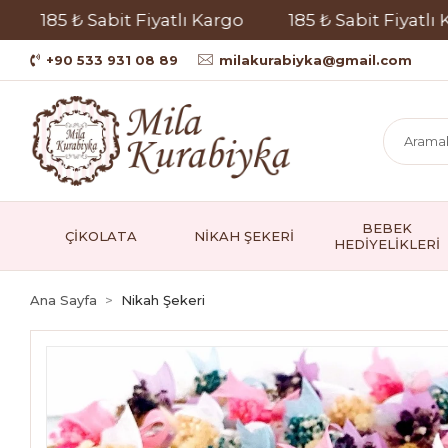
185 ₺ Sabit Fiyatlı Kargo
185 ₺ Sabit Fiyatlı Kar
+90 533 931 08 89
milakurabiyka@gmail.com
BEBEK
ÇİKOLATA
NİKAH ŞEKERİ
HEDİYELİKLERİ
Ana Sayfa
Nikah Şekeri