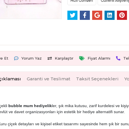
Hızlı Gönderi
Güvenli Alışveri
ye Et
Yorum Yaz
Karşılaştır
Fiyat Alarmı
Te
çıklaması
Garanti ve Teslimat
Taksit Seçenekleri
Y
çekli
bubble mum hediyelik
ler, şık mika kutusu, zarif kurdelesi ve kiş
t ve davet organizasyonları için estetik bir hediye alternatifi sunar.
 Kuru çiçek detayları ve kişisel etiket tasarımı sayesinde hem şık bir sunu