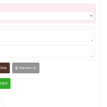
Ekle
Hemen Al
 VER