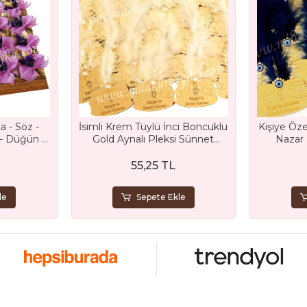
a - Söz -
İsimli Krem Tüylü İnci Boncuklu
Kişiye Öze
 - Düğün -
Gold Aynalı Pleksi Sünnet
Nazar
e Mevlüt
Şapkası Magnet Hediyelik
Şapkası
55,25 TL
le
Sepete Ekle