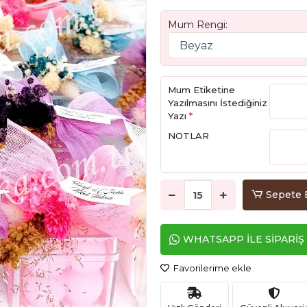
Mum Rengi:
Mum Etiketine
Yazılmasını İstediğiniz
Yazı
*
NOTLAR
Sepete 
WHATSAPP İLE SİPARİŞ
Favorilerime ekle