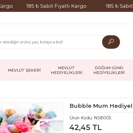
go
185 ₺ Sabit Fiyatlı Kargo
185 ₺ Sabit Fiy
MEVLÜT
DOĞUM GÜNÜ
MEVLÜT ŞEKERİ
HEDİYELİKLERİ
HEDİYELİKLERİ
Bubble Mum Hediyel
Ürün Kodu:
NS8005
42,45 TL