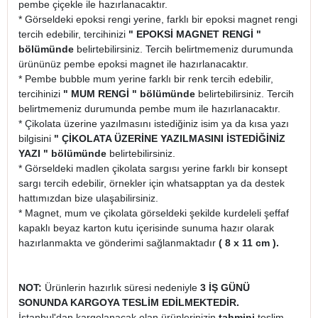
pembe çiçekle ile hazırlanacaktır.
* Görseldeki epoksi rengi yerine, farklı bir epoksi magnet rengi
tercih edebilir, tercihinizi
" EPOKSİ MAGNET RENGİ "
bölümünde
belirtebilirsiniz. Tercih belirtmemeniz durumunda
ürününüz pembe epoksi magnet ile hazırlanacaktır.
* Pembe bubble mum yerine farklı bir renk tercih edebilir,
tercihinizi
" MUM RENGİ " bölümünde
belirtebilirsiniz. Tercih
belirtmemeniz durumunda pembe mum ile hazırlanacaktır.
* Çikolata üzerine yazılmasını istediğiniz isim ya da kısa yazı
bilgisini
" ÇİKOLATA ÜZERİNE YAZILMASINI İSTEDİĞİNİZ
YAZI " bölümünde
belirtebilirsiniz.
* Görseldeki madlen çikolata sargısı yerine farklı bir konsept
sargı tercih edebilir, örnekler için whatsapptan ya da destek
hattımızdan bize ulaşabilirsiniz.
* Magnet, mum ve çikolata görseldeki şekilde kurdeleli şeffaf
kapaklı beyaz karton kutu içerisinde sunuma hazır olarak
hazırlanmakta ve gönderimi sağlanmaktadır
( 8 x 11 cm ).
NOT:
Ürünlerin hazırlık süresi nedeniyle
3 İŞ GÜNÜ
SONUNDA KARGOYA TESLİM EDİLMEKTEDİR.
İstanbul'dan kargolanacak olan ürünlerinizin
tahmini
teslim