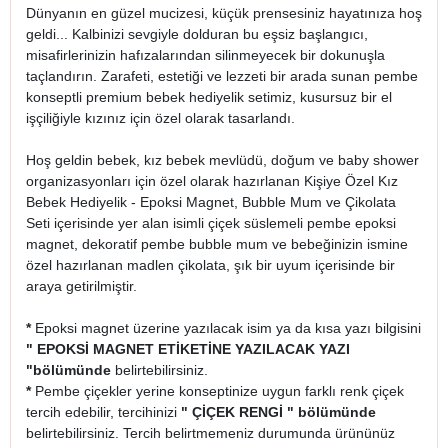
Dünyanın en güzel mucizesi, küçük prensesiniz hayatınıza hoş
geldi... Kalbinizi sevgiyle dolduran bu eşsiz başlangıcı,
misafirlerinizin hafızalarından silinmeyecek bir dokunuşla
taçlandırın. Zarafeti, estetiği ve lezzeti bir arada sunan pembe
konseptli premium bebek hediyelik setimiz, kusursuz bir el
işçiliğiyle kızınız için özel olarak tasarlandı.
Hoş geldin bebek, kız bebek mevlüdü, doğum ve baby shower
organizasyonları için özel olarak hazırlanan Kişiye Özel Kız
Bebek Hediyelik - Epoksi Magnet, Bubble Mum ve Çikolata
Seti içerisinde yer alan isimli çiçek süslemeli pembe epoksi
magnet, dekoratif pembe bubble mum ve bebeğinizin ismine
özel hazırlanan madlen çikolata, şık bir uyum içerisinde bir
araya getirilmiştir.
*
Epoksi magnet üzerine yazılacak isim ya da kısa yazı bilgisini
" EPOKSİ MAGNET ETİKETİNE YAZILACAK YAZI
"
bölümünde
belirtebilirsiniz.
*
Pembe çiçekler yerine konseptinize uygun farklı renk çiçek
tercih edebilir, tercihinizi
" ÇİÇEK RENGİ " bölümünde
belirtebilirsiniz. Tercih belirtmemeniz durumunda ürününüz