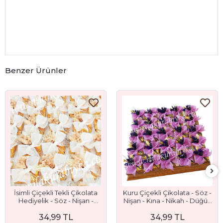
Benzer Ürünler
İsimli Çiçekli Tekli Çikolata
Kuru Çiçekli Çikolata - Söz -
Hediyelik - Söz - Nişan -
Nişan - Kına - Nikah - Düğün
Nikah ve Düğün Hediyeliği
- Bebek - Sünnet ve Mevlüt
34,99 TL
34,99 TL
Hediyesi