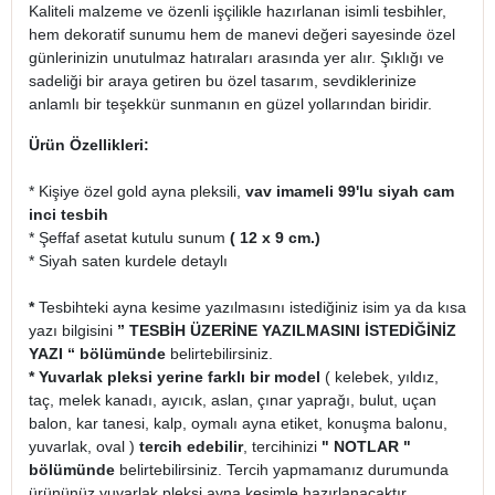
Kaliteli malzeme ve özenli işçilikle hazırlanan isimli tesbihler,
hem dekoratif sunumu hem de manevi değeri sayesinde özel
günlerinizin unutulmaz hatıraları arasında yer alır. Şıklığı ve
sadeliği bir araya getiren bu özel tasarım, sevdiklerinize
anlamlı bir teşekkür sunmanın en güzel yollarından biridir.
Ürün Özellikleri:
* Kişiye özel gold ayna pleksili,
vav imameli 99'lu siyah cam
inci tesbih
* Şeffaf asetat kutulu sunum
( 12 x 9 cm.)
* Siyah saten kurdele detaylı
*
Tesbihteki ayna kesime yazılmasını istediğiniz isim ya da kısa
yazı bilgisini
” TESBİH ÜZERİNE YAZILMASINI İSTEDİĞİNİZ
YAZI “
bölümünde
belirtebilirsiniz.
* Yuvarlak pleksi yerine farklı bir model
( kelebek, yıldız,
taç, melek kanadı, ayıcık, aslan, çınar yaprağı, bulut, uçan
balon, kar tanesi, kalp, oymalı ayna etiket, konuşma balonu,
yuvarlak, oval )
tercih edebilir
, tercihinizi
" NOTLAR "
bölümünde
belirtebilirsiniz. Tercih yapmamanız durumunda
ürününüz yuvarlak pleksi ayna kesimle hazırlanacaktır.