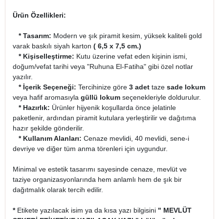
Ürün Özellikleri:
* Tasarım:
Modern ve şık piramit kesim, yüksek kaliteli gold
varak baskılı siyah karton
( 6,5 x 7,5 cm.)
* Kişiselleştirme:
Kutu üzerine vefat eden kişinin ismi,
doğum/vefat tarihi veya "Ruhuna El-Fatiha" gibi özel notlar
yazılır.
* İçerik Seçeneği:
Tercihinize göre
3 adet
taze
sade lokum
veya hafif aromasıyla
güllü lokum
seçenekleriyle doldurulur.
* Hazırlık:
Ürünler hijyenik koşullarda önce jelatinle
paketlenir, ardından piramit kutulara yerleştirilir ve dağıtıma
hazır şekilde gönderilir.
* Kullanım Alanları:
Cenaze mevlidi, 40 mevlidi, sene-i
devriye ve diğer tüm anma törenleri için uygundur.
Minimal ve estetik tasarımı sayesinde cenaze, mevlüt ve
taziye organizasyonlarında hem anlamlı hem de şık bir
dağıtmalık olarak tercih edilir.
*
Etikete yazılacak isim ya da kısa yazı bilgisini
" MEVLÜT