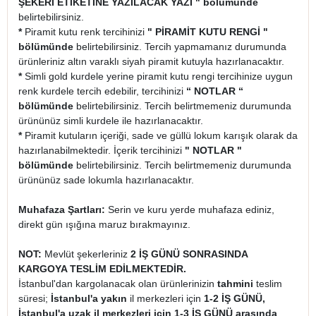
ŞEKERİ ETİKETİNE YAZILACAK YAZI " bölümünde
belirtebilirsiniz.
*
Piramit kutu renk tercihinizi
" PİRAMİT KUTU RENGİ "
bölümünde
belirtebilirsiniz. Tercih yapmamanız durumunda
ürünleriniz altın varaklı siyah piramit kutuyla hazırlanacaktır.
*
Simli gold kurdele yerine piramit kutu rengi tercihinize uygun
renk kurdele tercih edebilir, tercihinizi
“ NOTLAR “
bölümünde
belirtebilirsiniz. Tercih belirtmemeniz durumunda
ürününüz simli kurdele ile hazırlanacaktır.
*
Piramit kutuların içeriği, sade ve güllü lokum karışık olarak da
hazırlanabilmektedir. İçerik tercihinizi
" NOTLAR "
bölümünde
belirtebilirsiniz. Tercih belirtmemeniz durumunda
ürününüz sade lokumla hazırlanacaktır.
Muhafaza Şartları:
Serin ve kuru yerde muhafaza ediniz,
direkt gün ışığına maruz bırakmayınız.
NOT:
Mevlüt şekerleriniz
2 İŞ GÜNÜ SONRASINDA
KARGOYA TESLİM EDİLMEKTEDİR.
İstanbul'dan kargolanacak olan ürünlerinizin
tahmini
teslim
süresi;
İstanbul'a yakın
il merkezleri için
1-2 İŞ GÜNÜ,
İstanbul'a uzak il merkezleri için 1-3 İŞ GÜNÜ arasında