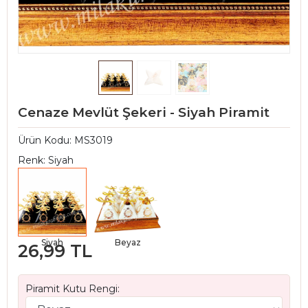
Cenaze Mevlüt Şekeri - Siyah Piramit
Ürün Kodu:
MS3019
Renk: Siyah
Siyah
Beyaz
26,99 TL
Piramit Kutu Rengi: