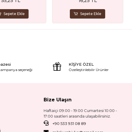
55,25 TL
16,25 TL
Sepete Ekle
Sepete Ekle
pazesi
KİŞİYE ÖZEL
 kampanya seçeneği
Özelleştirilebilir Ürünler
Bize Ulaşın
Haftaiçi 09:00 - 19:00 Cumartesi 10:00 -
17:00 saatleri arasında ulaşabilirsiniz.
+90 533 931 08 89
i