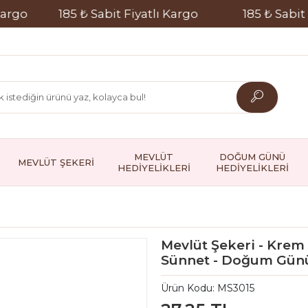
185 ₺ Sabit Fiyatlı Kargo
185 ₺ Sabit Fiyat
MEVLÜT
DOĞUM GÜNÜ
MEVLÜT ŞEKERİ
HEDİYELİKLERİ
HEDİYELİKLERİ
Mevlüt Şekeri - Krem 
Sünnet - Doğum Günü 
Ürün Kodu:
MS3015