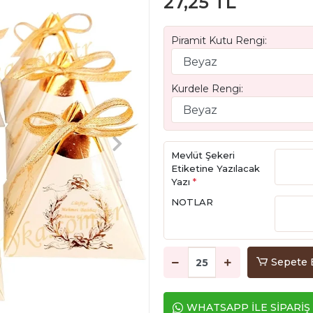
27,25 TL
Piramit Kutu Rengi:
Kurdele Rengi:
Mevlüt Şekeri
Etiketine Yazılacak
Yazı
*
NOTLAR
Sepete 
WHATSAPP İLE SİPARİŞ