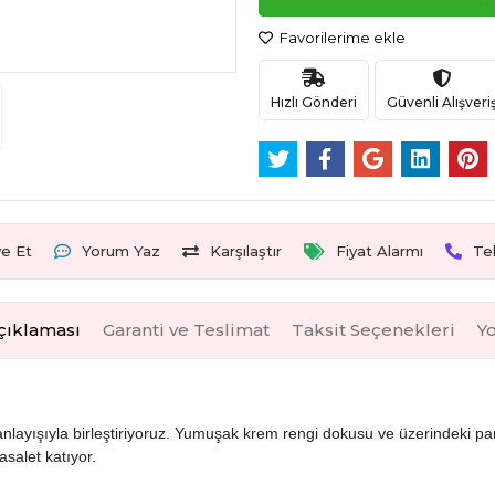
Favorilerime ekle
Hızlı Gönderi
Güvenli Alışveri
ye Et
Yorum Yaz
Karşılaştır
Fiyat Alarmı
Te
çıklaması
Garanti ve Teslimat
Taksit Seçenekleri
Y
ayışıyla birleştiriyoruz. Yumuşak krem rengi dokusu ve üzerindeki parıl
salet katıyor.