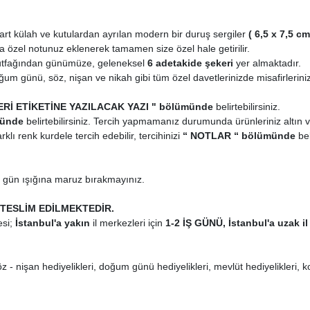
art külah ve kutulardan ayrılan modern bir duruş sergiler
( 6,5 x 7,5 cm
eya özel notunuz eklenerek tamamen size özel hale getirilir.
mutfağından günümüze, geleneksel
6 adet
akide şekeri
yer almaktadır.
 günü, söz, nişan ve nikah gibi tüm özel davetlerinizde misafirlerinize 
Rİ ETİKETİNE YAZILACAK YAZI " bölümünde
belirtebilirsiniz.
münde
belirtebilirsiniz. Tercih yapmamanız durumunda ürünleriniz altın v
klı renk kurdele tercih edebilir, tercihinizi
“ NOTLAR “ bölümünde
bel
t gün ışığına maruz bırakmayınız.
TESLİM EDİLMEKTEDİR.
si;
İstanbul'a yakın
il merkezleri için
1-2 İŞ GÜNÜ, İstanbul'a uzak il
öz - nişan hediyelikleri, doğum günü hediyelikleri, mevlüt hediyelikleri, k