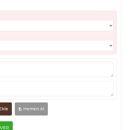
Ekle
Hemen Al
 VER