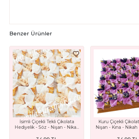
Benzer Ürünler
İsimli Çiçekli Tekli Çikolata
Kuru Çiçekli Çikolat
Hediyelik - Söz - Nişan - Nikah
Nişan - Kına - Nikah
ve Düğün Hediyeliği
Bebek - Sünnet v
Hediyesi