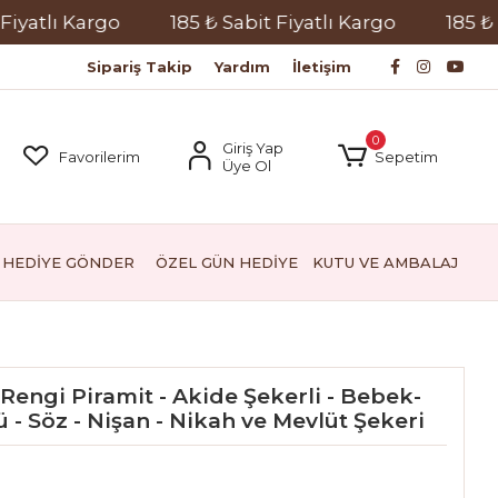
lı Kargo
185 ₺ Sabit Fiyatlı Kargo
185 ₺ Sabit
Sipariş Takip
Yardım
İletişim
0
Giriş Yap
Favorilerim
Sepetim
Üye Ol
HEDİYE GÖNDER
ÖZEL GÜN HEDİYE
KUTU VE AMBALAJ
Rengi Piramit - Akide Şekerli - Bebek-
- Söz - Nişan - Nikah ve Mevlüt Şekeri