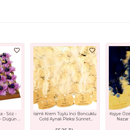
a - Söz -
İsimli Krem Tüylü İnci Boncuklu
Kişiye Öze
 - Düğün -
Gold Aynalı Pleksi Sünnet
Nazar
e Mevlüt
Şapkası Magnet Hediyelik
Şapkası