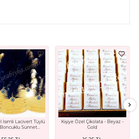
l İsimli Lacivert Tüylü
Kişiye Özel Çikolata - Beyaz -
 Boncuklu Sünnet
Gold
 Gold Ayna Magnet
Hediyelik