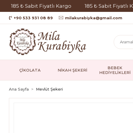
185 ₺ Sabit Fiyatlı Kargo
185 ₺ Sabit Fiyatlı Kargo
+90 533 931 08 89
milakurabiyka@gmail.com
BEBEK
ÇİKOLATA
NİKAH ŞEKERİ
HEDİYELİKLERİ
Ana Sayfa
Mevlüt Şekeri