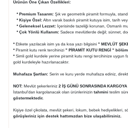
Ürünün Öne Çıkan Özellikleri:
* Premium Tasarım:
Şık ve geometrik piramit formuyla, stand
* Kişiye Özel:
Altın varak baskılı piramit kutuya isim, tarih v
* Geleneksel Lezzet:
İçerisinde tazeliği korunan, Osmanlı 
* Çok Yönlü Kullanım:
Sadece mevlütlerde değil; sünnet, doğum
*
Etikete yazılacak isim ya da kısa yazı bilgisini
" MEVLÜT ŞEKE
*
Piramit kutu renk tercihinizi
" PİRAMİT KUTU RENGİ " bölü
*
Simli gold kurdele yerine piramit kutu rengi tercihinize uygun far
gold kurdeleyle hazırlanacaktır.
Muhafaza Şartları:
Serin ve kuru yerde muhafaza ediniz, direk
NOT:
Mevlüt şekerleriniz
2 İŞ GÜNÜ SONRASINDA KARGOYA 
İstanbul'dan kargolanacak olan ürünlerinizin
tahmini
teslim süre
göstermektedir.
Kişiye özel çikolata, mevlüt şekeri, lokum, bebek hediyelikleri, s
görüşleriniz için destek hattımızdan bize ulaşabilirsiniz.