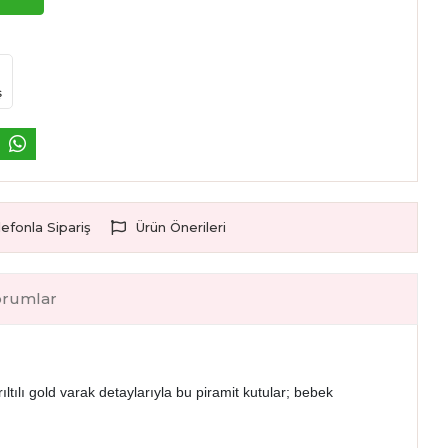
ş
lefonla Sipariş
Ürün Önerileri
orumlar
tılı gold varak detaylarıyla bu piramit kutular; bebek