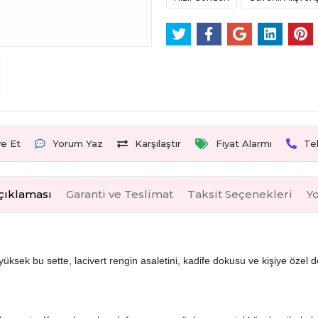
ye Et
Yorum Yaz
Karşılaştır
Fiyat Alarmı
Te
çıklaması
Garanti ve Teslimat
Taksit Seçenekleri
Y
ksek bu sette, lacivert rengin asaletini, kadife dokusu ve kişiye özel det