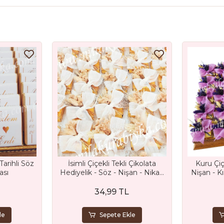
Tarihli Söz
İsimli Çiçekli Tekli Çikolata
Kuru Çiç
ası
Hediyelik - Söz - Nişan - Nikah
Nişan - K
ve Düğün Hediyeliği
Bebek -
34,99 TL
le
Sepete Ekle