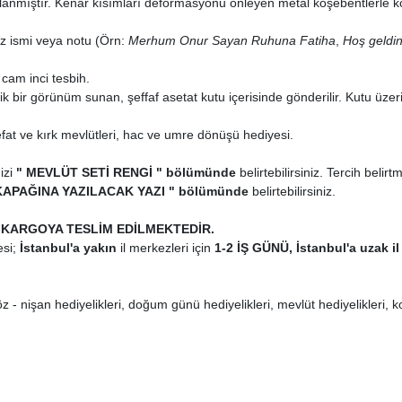
planmıştır. Kenar kısımları deformasyonu önleyen metal köşebentlerle k
niz ismi veya notu (Örn:
Merhum Onur Sayan Ruhuna Fatiha
,
Hoş geld
 cam inci tesbih.
k bir görünüm sunan, şeffaf asetat kutu içerisinde gönderilir. Kutu üz
at ve kırk mevlütleri, hac ve umre dönüşü hediyesi.
izi
" MEVLÜT SETİ RENGİ " bölümünde
belirtebilirsiniz. Tercih beli
KAPAĞINA YAZILACAK YAZI " bölümünde
belirtebilirsiniz.
 KARGOYA TESLİM EDİLMEKTEDİR.
si;
İstanbul'a yakın
il merkezleri için
1-2 İŞ GÜNÜ, İstanbul'a uzak il
öz - nişan hediyelikleri, doğum günü hediyelikleri, mevlüt hediyelikleri, k