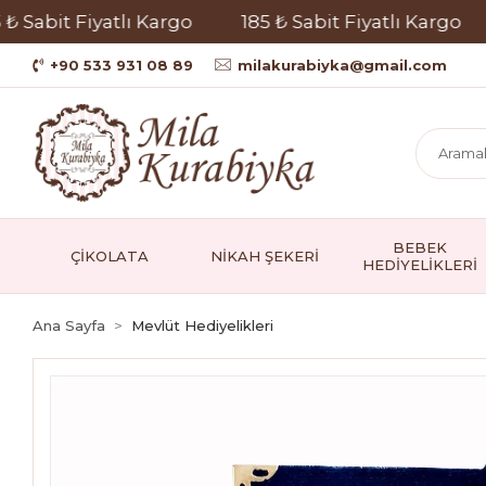
abit Fiyatlı Kargo
185 ₺ Sabit Fiyatlı Kargo
18
+90 533 931 08 89
milakurabiyka@gmail.com
BEBEK
ÇİKOLATA
NİKAH ŞEKERİ
HEDİYELİKLERİ
Ana Sayfa
Mevlüt Hediyelikleri