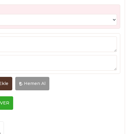
Ekle
Hemen Al
 VER
ş