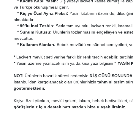
* Kadife Kaplı Yasin:
Dış yüzeyi lacivert kadife kumaş ile ka
ve Türkçe okunuş/meal içerir.
* Kişiye Özel Ayna Pleksi:
Yasin kitabının üzerinde, dilediği
almaktadır.
* 99’lu İnci Tesbih:
Setle tam uyumlu, lacivert renkli, imameli
* Sunum Kutusu:
Ürünlerin tozlanmasını engelleyen ve esteti
mevcuttur.
* Kullanım Alanları:
Bebek mevlüdü ve sünnet cemiyetleri, vef
*
Lacivert mevlüt seti yerine farklı bir renk tercih edebilir, tercihin
*
Yasin üzerine yazılacak isim ya da kısa yazı bilgisini
" YASİN 
NOT:
Ürünlerin hazırlık süresi nedeniyle
3 İŞ GÜNÜ SONUNDA
İstanbul'dan kargolanacak olan ürünlerinizin
tahmini
teslim süre
göstermektedir.
Kişiye özel çikolata, mevlüt şekeri, lokum, bebek hediyelikleri, s
görüşleriniz için destek hattımızdan bize ulaşabilirsiniz.