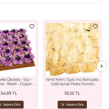
ekli Çikolata - Söz -
İsimli Krem Tüylü İnci Boncuklu
ına - Nikah - Düğün -
Gold Aynalı Pleksi Sünnet
 Sünnet ve Mevlüt
Şapkası Magnet Hediyelik
Hediyesi
34,99 TL
55,25 TL
Sepete Ekle
Sepete Ekle