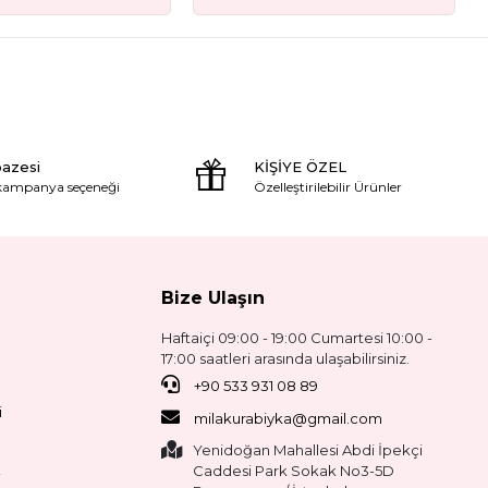
pazesi
KİŞİYE ÖZEL
 kampanya seçeneği
Özelleştirilebilir Ürünler
Bize Ulaşın
Haftaiçi 09:00 - 19:00 Cumartesi 10:00 -
17:00 saatleri arasında ulaşabilirsiniz.
+90 533 931 08 89
i
milakurabiyka@gmail.com
Yenidoğan Mahallesi Abdi İpekçi
Caddesi Park Sokak No3-5D
i