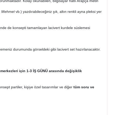
orunmaktadır. Kolay okunabilen, bilgisayar hatlı Arapça metin
in Mehmet
vb.) yazdırabileceğiniz şık, altın renkli ayna pleksi yer
erinde de konsepti tamamlayan lacivert kurdele süslemesi
rtmemeniz durumunda görseldeki gibi lacivert set hazırlanacaktır.
 merkezleri için 1-3 İŞ GÜNÜ arasında değişiklik
onsept partiler, kişiye özel tasarımlar ve diğer
tüm soru ve