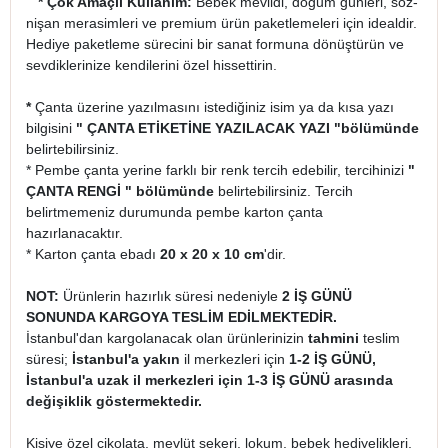
* Çok Amaçlı Kullanım:
Bebek mevlidi, doğum günleri, söz-
nişan merasimleri ve premium ürün paketlemeleri için idealdir.
Hediye paketleme sürecini bir sanat formuna dönüştürün ve
sevdiklerinize kendilerini özel hissettirin.
*
Çanta üzerine yazılmasını istediğiniz isim ya da kısa yazı
bilgisini
" ÇANTA ETİKETİNE YAZILACAK YAZI "
bölümünde
belirtebilirsiniz.
* Pembe çanta yerine farklı bir renk tercih edebilir, tercihinizi
"
ÇANTA RENGİ " bölümünde
belirtebilirsiniz. Tercih
belirtmemeniz durumunda pembe karton çanta
hazırlanacaktır.
* Karton çanta ebadı
20 x 20 x 10 cm
'dir.
NOT:
Ürünlerin hazırlık süresi nedeniyle
2 İŞ GÜNÜ
SONUNDA KARGOYA TESLİM EDİLMEKTEDİR.
İstanbul'dan kargolanacak olan ürünlerinizin
tahmini
teslim
süresi;
İstanbul'a yakın
il merkezleri için
1-2 İŞ GÜNÜ,
İstanbul'a uzak il merkezleri için 1-3 İŞ GÜNÜ arasında
değişiklik göstermektedir.
Kişiye özel çikolata, mevlüt şekeri, lokum, bebek hediyelikleri,