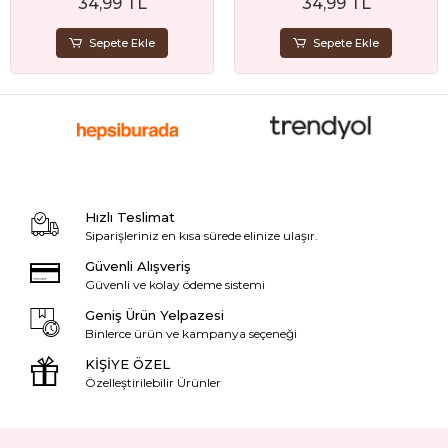
34,99 TL
34,99 TL
Hediyesi
Sepete Ekle
Sepete Ekle
Hızlı Teslimat
Siparişleriniz en kısa sürede elinize ulaşır.
Güvenli Alışveriş
Güvenli ve kolay ödeme sistemi
Geniş Ürün Yelpazesi
Binlerce ürün ve kampanya seçeneği
KİŞİYE ÖZEL
Özelleştirilebilir Ürünler