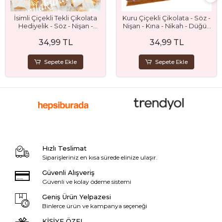
İsimli Çiçekli Tekli Çikolata
Kuru Çiçekli Çikolata - Söz -
Hediyelik - Söz - Nişan -
Nişan - Kına - Nikah - Düğün
Nikah ve Düğün Hediyeliği
- Bebek - Sünnet ve Mevlüt
34,99 TL
34,99 TL
Hediyesi
Sepete Ekle
Sepete Ekle
Hızlı Teslimat
Siparişleriniz en kısa sürede elinize ulaşır.
Güvenli Alışveriş
Güvenli ve kolay ödeme sistemi
Geniş Ürün Yelpazesi
Binlerce ürün ve kampanya seçeneği
KİŞİYE ÖZEL