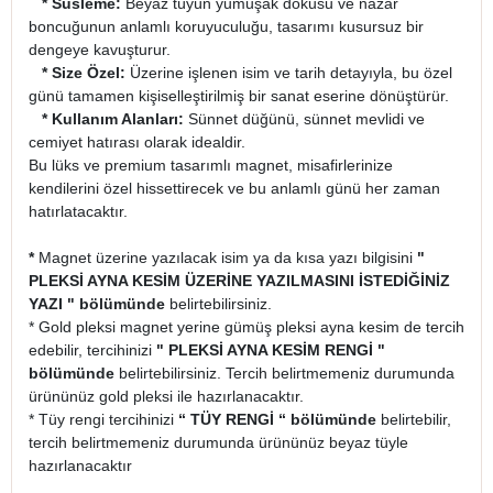
* Süsleme:
Beyaz tüyün yumuşak dokusu ve nazar
boncuğunun anlamlı koruyuculuğu, tasarımı kusursuz bir
dengeye kavuşturur.
* Size Özel:
Üzerine işlenen isim ve tarih detayıyla, bu özel
günü tamamen kişiselleştirilmiş bir sanat eserine dönüştürür.
* Kullanım Alanları:
Sünnet düğünü, sünnet mevlidi ve
cemiyet hatırası olarak idealdir.
Bu lüks ve premium tasarımlı magnet, misafirlerinize
kendilerini özel hissettirecek ve bu anlamlı günü her zaman
hatırlatacaktır.
*
Magnet üzerine yazılacak isim ya da kısa yazı bilgisini
"
PLEKSİ AYNA KESİM ÜZERİNE YAZILMASINI İSTEDİĞİNİZ
YAZI " bölümünde
belirtebilirsiniz.
* Gold pleksi magnet yerine gümüş pleksi ayna kesim de tercih
edebilir, tercihinizi
" PLEKSİ AYNA KESİM RENGİ "
bölümünde
belirtebilirsiniz. Tercih belirtmemeniz durumunda
ürününüz gold pleksi ile hazırlanacaktır.
* Tüy rengi tercihinizi
“ TÜY RENGİ “ bölümünde
belirtebilir,
tercih belirtmemeniz durumunda ürününüz beyaz tüyle
hazırlanacaktır