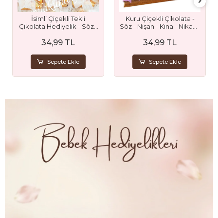
İsimli Çiçekli Tekli
Kuru Çiçekli Çikolata -
Çikolata Hediyelik - Söz -
Söz - Nişan - Kına - Nikah -
Nişan - Nikah ve Düğün
Düğün - Bebek - Sünnet
34,99 TL
34,99 TL
Hediyeliği
ve Mevlüt Hediyesi
Sepete Ekle
Sepete Ekle